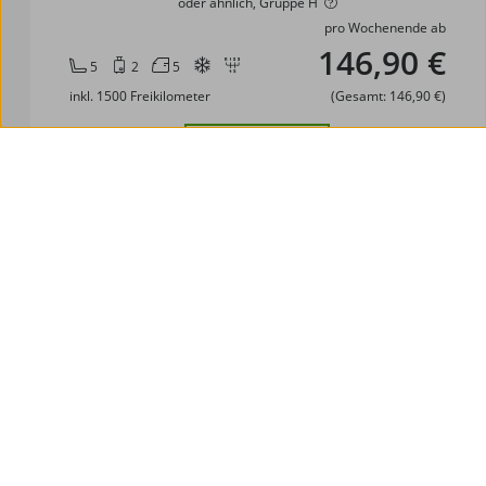
oder ähnlich, Gruppe H
pro Wochenende ab
146,90 €
5
2
5
inkl. 1500 Freikilometer
(Gesamt: 146,90 €)
Auswählen
VW Touran
oder ähnlich, Gruppe M