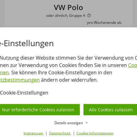
VW Polo
oder ähnlich, Gruppe A
pro Wochenende ab
143,50 €
4
1
4
-Einstellungen
inkl. 1500 Freikilometer
(Gesamt: 143,50 €)
Auswählen
 Nutzung dieser Website stimmen Sie der Verwendung von C
onen zur Verwendung von Cookies finden Sie in unseren
Coo
onen
. Sie können Ihre Cookie-Einstellungen in den
utzbestimmungen
ändern oder widerrufen.
Cookie-Einstellungen
Nur erforderliche Cookies zulassen
Alle Cookies zulassen
Details anzeigen
Impressum
Datenschutz
Cookie-Informationen
VW Golf