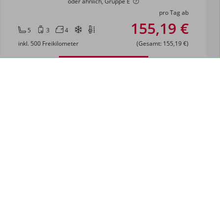
oder ähnlich, Gruppe E
pro Tag ab
155,19 €
5
3
4
inkl. 500 Freikilometer
(Gesamt: 155,19 €)
Angebot sichern
VW Tayron
oder ähnlich, Gruppe N