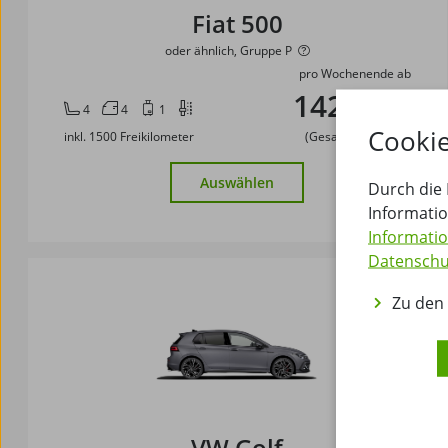
Fiat 500
oder ähnlich, Gruppe P
pro Wochenende ab
142,87 €
4
4
1
Cookie
inkl. 1500 Freikilometer
(Gesamt: 142,87 €)
Auswählen
Durch die
Informati
Informati
Datensch
Zu den 
VW Golf