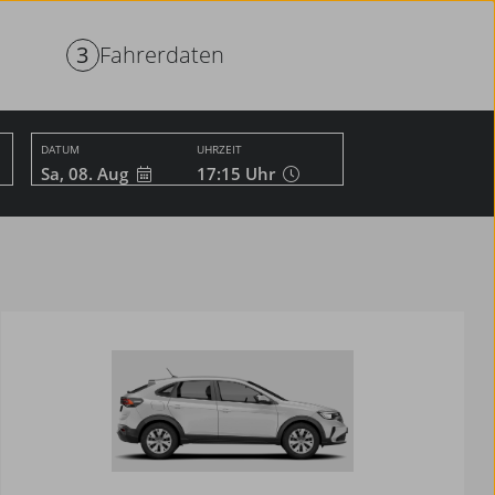
3
Fahrerdaten
DATUM
UHRZEIT
Sa, 08. Aug
17:15
Uhr