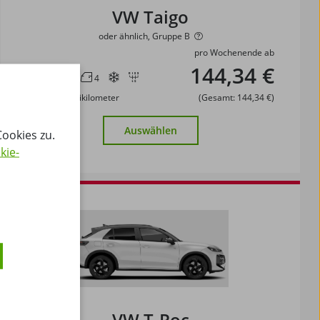
VW Taigo
oder ähnlich, Gruppe B
pro Wochenende ab
144,34 €
5
2
4
inkl. 1500 Freikilometer
(Gesamt: 144,34 €)
Auswählen
ookies zu.
kie-
VW T-Roc