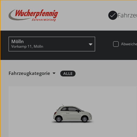
Fahrze
Mölln
Abweiche
Vorkamp 11, Mölln
Fahrzeugkategorie
ALLE