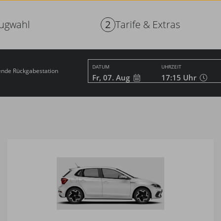
ugwahl
2
Tarife & Extras
DATUM
UHRZEIT
nde Rückgabestation
Fr, 07. Aug
17:15
Uhr