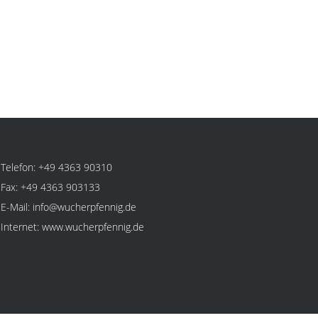
Telefon: +49 4363 90310
Fax: +49 4363 903133
E-Mail:
info@wucherpfennig.de
Internet:
www.wucherpfennig.de