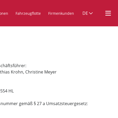
DE
ionen
Fahrzeugflotte
Firmenkunden
chäftsführer:
thias Krohn, Christine Meyer
3554 HL
nsnummer gemäß § 27 a Umsatzsteuergesetz: