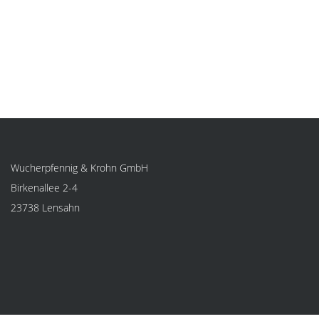
Wucherpfennig & Krohn GmbH
Birkenallee 2-4
23738 Lensahn