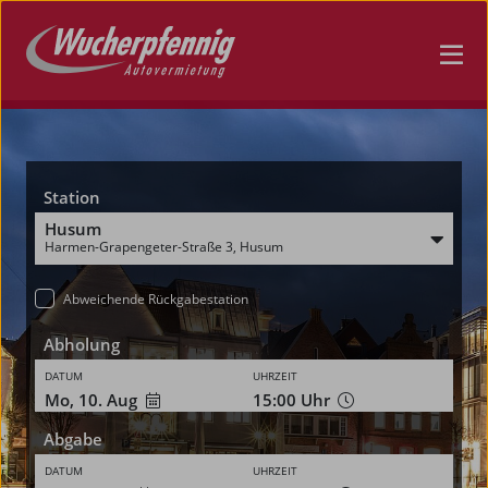
Station
Husum
Harmen-Grapengeter-Straße 3, Husum
Abweichende Rückgabestation
Abholung
DATUM
UHRZEIT
Mo, 10. Aug
15:00
Uhr
Abgabe
DATUM
UHRZEIT