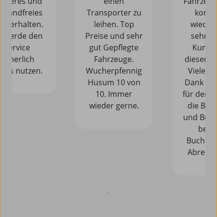
einen
Fahrzeuge. Wir
Transporter zu
kommen
leihen. Top
wieder und
Preise und sehr
sehr gerne
gut Gepflegte
Kunde bei
Fahrzeuge.
dieser Station.
Wucherpfennig
Vielen vielen
Husum 10 von
Dank nochmal
10. Immer
für den Service,
wieder gerne.
die Beratung
und Betreuung
bei der
Buchung und
Abrechnung!