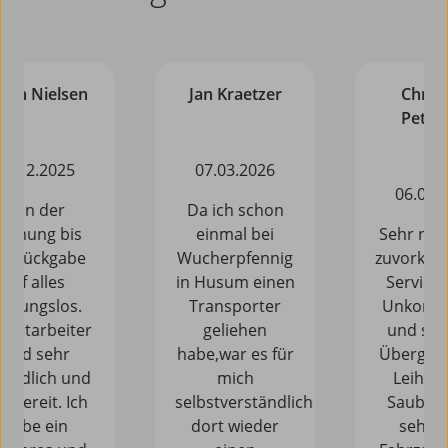
Jan Kraetzer
Christian
Petersen
07.03.2026
06.06.2024
Da ich schon
einmal bei
Sehr nette und
Wucherpfennig
zuvorkommende
in Husum einen
Servicestelle.
Transporter
Unkompliziert
geliehen
und schnelle
habe,war es für
Übergabe vom
mich
Leihwagen.
selbstverständlich
Saubere und
dort wieder
sehr gute