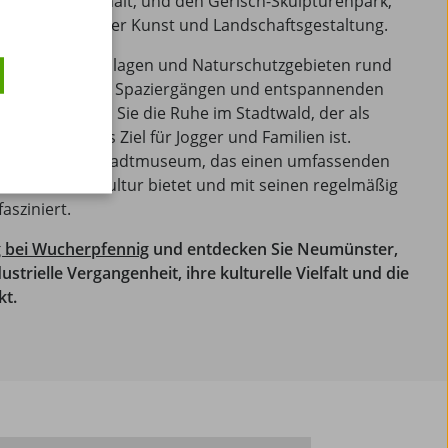
Stadt lebendig hält, und den Gerisch-Skulpturenpark,
ung von moderner Kunst und Landschaftsgestaltung.
tläufigen Parkanlagen und Naturschutzgebieten rund
ie zu Radtouren, Spaziergängen und entspannenden
den. Genießen Sie die Ruhe im Stadtwald, der als
ein beliebtes Ziel für Jogger und Familien ist.
münsteraner Stadtmuseum, das einen umfassenden
eschichte und Kultur bietet und mit seinen regelmäßig
asziniert.
ug bei Wucherpfennig
und entdecken Sie Neumünster,
ustrielle Vergangenheit, ihre kulturelle Vielfalt und die
kt.