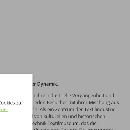
eine Stadt voller Dynamik.
Stadt, die durch ihre industrielle Vergangenheit und
prägt ist, zieht jeden Besucher mit ihrer Mischung aus
ookies zu.
sen in den Bann. Als ein Zentrum der Textilindustrie
kie-
te eine Vielzahl von kulturellen und historischen
er das Tuch + Technik Textilmuseum, das die