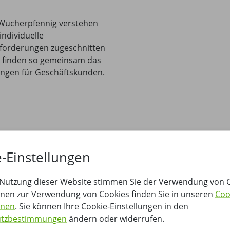
 Wucherpfennig verstehen
individuelle
Anforderungen zugeschnitten
nd finden so gemeinsam das
sungen für Geschäftskunden.
Erkunden Sie Neumünster – 
-Einstellungen
Neumünster, eine lebendige 
ihre moderne Entwicklung ge
 Nutzung dieser Website stimmen Sie der Verwendung von C
urbanem Flair und grünen Oa
onen zur Verwendung von Cookies finden Sie in unseren
Coo
bekannt, bietet die Stadt heu
onen
. Sie können Ihre Cookie-Einstellungen in den
Sehenswürdigkeiten, darunt
utzbestimmungen
ändern oder widerrufen.