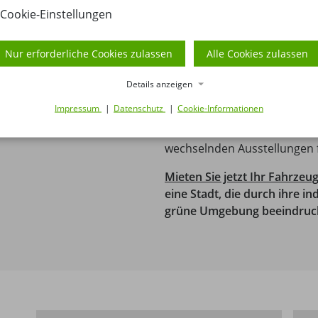
industrielle Geschichte der 
Cookie-Einstellungen
eine faszinierende Verbind
Lassen Sie sich von den wei
Nur erforderliche Cookies zulassen
Alle Cookies zulassen
um die Stadt verzaubern, d
Momenten in der Natur einla
Details anzeigen
Naherholungsgebiet dient und 
Impressum
Datenschutz
Cookie-Informationen
Besuchen Sie auch das Neu
Überblick über die lokale G
wechselnden Ausstellungen f
Mieten Sie jetzt Ihr Fahrze
eine Stadt, die durch ihre ind
grüne Umgebung beeindruc