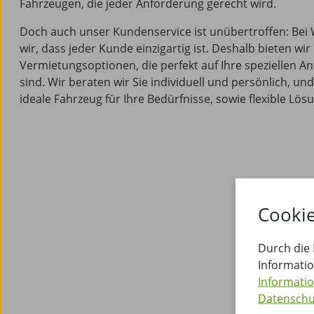
Fahrzeugen, die jeder Anforderung gerecht wird.
Doch auch unser Kundenservice ist unübertroffen: Bei
wir, dass jeder Kunde einzigartig ist. Deshalb bieten wir 
Vermietungsoptionen, die perfekt auf Ihre speziellen 
sind. Wir beraten wir Sie individuell und persönlich, u
ideale Fahrzeug für Ihre Bedürfnisse, sowie flexible Lö
Cookie
Durch die
Informati
Informati
Datensch